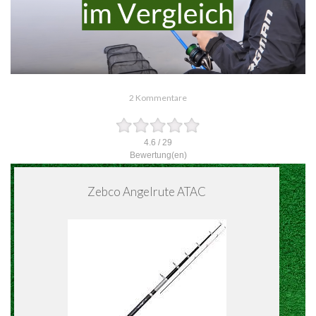
2 Kommentare
4.6
/
29
Bewertung(en)
Zebco Angelrute ATAC