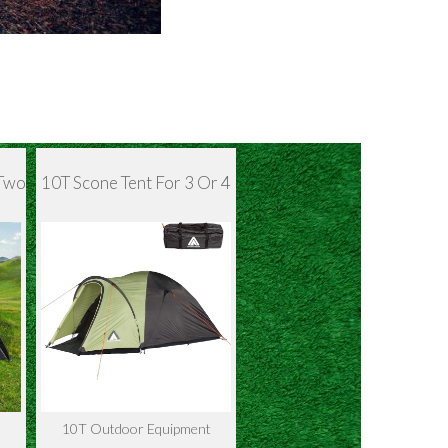
 Two
10T Scone Tent For 3 Or 4
10T Outdoor Equipment