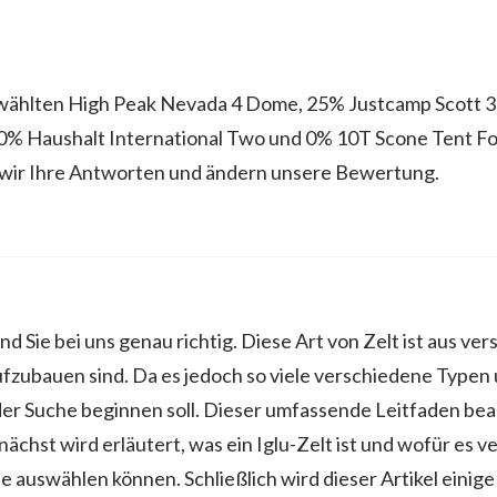
wählten High Peak Nevada 4 Dome, 25% Justcamp Scott 3
, 0% Haushalt International Two und 0% 10T Scone Tent Fo
 wir Ihre Antworten und ändern unsere Bewertung.
sind Sie bei uns genau richtig. Diese Art von Zelt ist aus v
 aufzubauen sind. Da es jedoch so viele verschiedene Typen
 der Suche beginnen soll. Dieser umfassende Leitfaden bea
chst wird erläutert, was ein Iglu-Zelt ist und wofür es v
sse auswählen können. Schließlich wird dieser Artikel eini