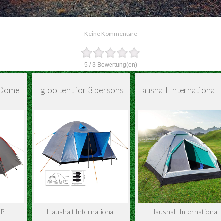
Keine Kommentare
5
/
3
Bewertung(en)
 Dome
Igloo tent for 3 persons
Haushalt International
MP
Haushalt International
Haushalt International