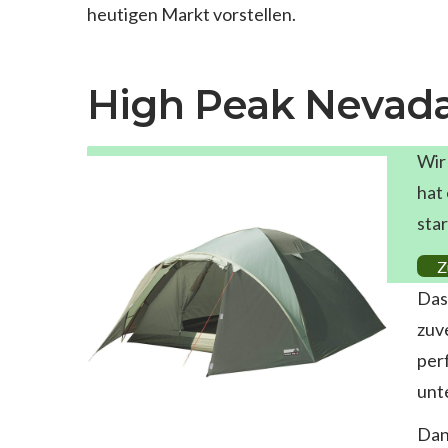
heutigen Markt vorstellen.
High Peak Nevada 
Wir
hat
sta
Z
Das
zuv
per
unt
Dan