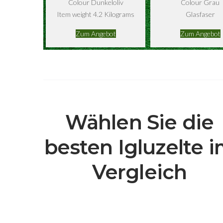
Colour Dunkeloliv
Colour Grau
Item weight 4.2 Kilograms
Glasfaser
Zum Angebot
Zum Angebot
Wählen Sie die
besten Igluzelte 
Vergleich