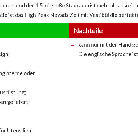
bauen, und der 1,5 m² große Stauraum ist mehr als ausrei
ie ist das High Peak Nevada Zelt mit Vestibül die perfek
Nachteile
kann nur mit der Hand 
ign;
Die englische Sprache ist
nglaterne oder
ausrüstung;
n geliefert;
ür Utensilien;