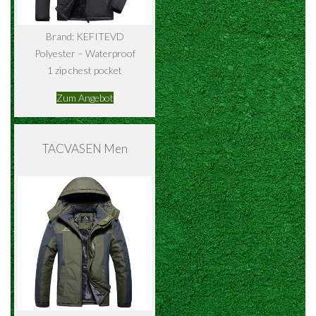
Brand: KEFITEVD
Polyester – Waterproof
1 zip chest pocket
Zum Angebot
TACVASEN Men