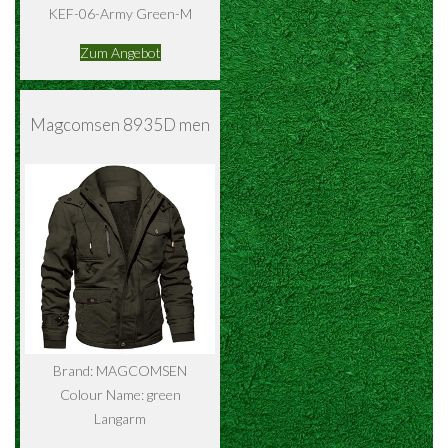
KEF-06-Army Green-M
Zum Angebot
Magcomsen 8935D men
Brand: MAGCOMSEN
Colour Name: green
Langarm