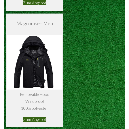
Zum Angebot
Magcomsen Men
Removable Hood
Windproof
100% polyester
Zum Angebot