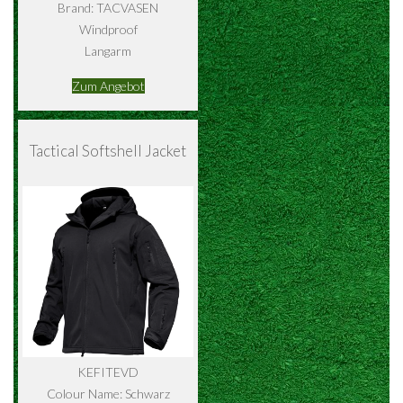
Brand: TACVASEN
Windproof
Langarm
Zum Angebot
Tactical Softshell Jacket
KEFITEVD
Colour Name: Schwarz