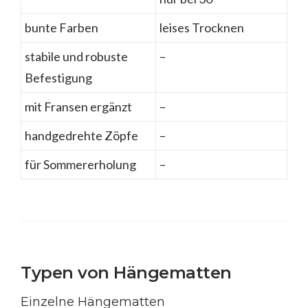
bunte Farben
leises Trocknen
stabile und robuste
–
Befestigung
mit Fransen ergänzt
–
handgedrehte Zöpfe
–
für Sommererholung
–
Typen von Hängematten
Einzelne Hängematten