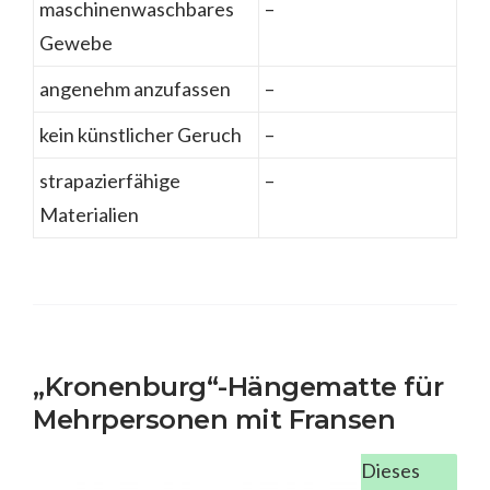
maschinenwaschbares
–
Gewebe
angenehm anzufassen
–
kein künstlicher Geruch
–
strapazierfähige
–
Materialien
„Kronenburg“-Hängematte für
Mehrpersonen mit Fransen
Dieses