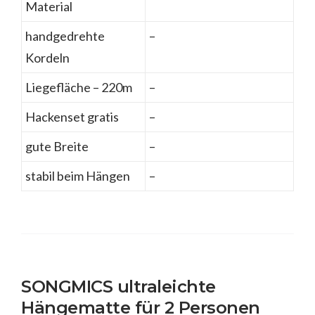
Material
handgedrehte
–
Kordeln
Liegefläche – 220m
–
Hackenset gratis
–
gute Breite
–
stabil beim Hängen
–
SONGMICS ultraleichte
Hängematte für 2 Personen