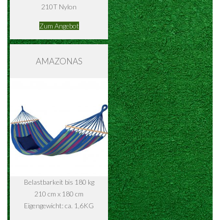
210T Nylon
Zum Angebot
AMAZONAS
Belastbarkeit bis 180 kg
210 cm x 180 cm
Eigengewicht: ca. 1,6KG