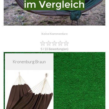
Keine Kommentare
5
/
10
Bewertung(en)
Kronenburg Braun