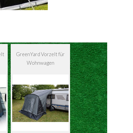
lt
GreenYard Vorzelt für
Wohnwagen