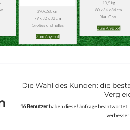
N
10,5 kg
on
80 x 34 x 34 cm
390x260 cm
Blau Grau
79 x 32 x 32 cm
Großes und helles
Zum Angebot
Zum Angebot
Die Wahl des Kunden: die best
Verglei
m
16 Benutzer
haben diese Umfrage beantwortet. B
verbesser