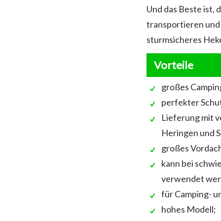
Und das Beste ist, 
transportieren und 
sturmsicheres Heke
Vorteile
großes Camping
perfekter Schu
Lieferung mit 
Heringen und 
großes Vordac
kann bei schw
verwendet wer
für Camping- u
hohes Modell;