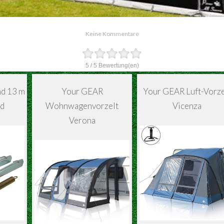
Keine Kommentare
5
/
5
Bewertung(en)
d 13 m
Your GEAR
Your GEAR Luft-Vorze
nd
Wohnwagenvorzelt
Vicenza
Verona