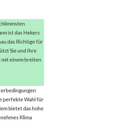
schlimmsten
nn ist das Hekers
au das Richtige für
tzt Sie und Ihre
 mit einem breiten
tterbedingungen
e perfekte Wahl für
em bietet das hohe
genehmes Klima