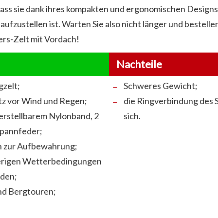
dass sie dank ihres kompakten und ergonomischen Designs 
aufzustellen ist. Warten Sie also nicht länger und bestelle
rs-Zelt mit Vordach!
Nachteile
zelt;
Schweres Gewicht;
tz vor Wind und Regen;
die Ringverbindung des 
verstellbarem Nylonband, 2
sich.
Spannfeder;
h zur Aufbewahrung;
ierigen Wetterbedingungen
den;
nd Bergtouren;