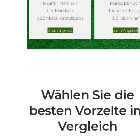
Ideal für Markisen
Marke: BENSO
Für Markisen
Tunnelzelt Pavill
12,5 Meter verstellbares
1.2 Kilogramm
Zum Angebot
Zum Angebot
Wählen Sie die
besten Vorzelte i
Vergleich