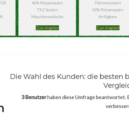
FÜR
40% Polypropylen
Thermosocken
TK2 Socken
42% Polypropylen
N
Maschinenwäsche
Verfügbare
Zum Angebot
Zum Angebot
Die Wahl des Kunden: die besten
Verglei
3 Benutzer
haben diese Umfrage beantwortet. Bi
m
verbesser