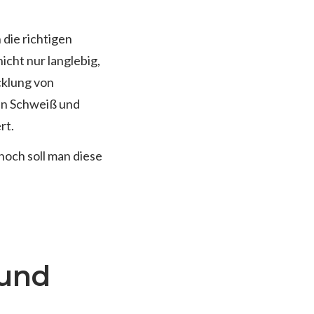
die richtigen
cht nur langlebig,
cklung von
en Schweiß und
rt.
noch soll man diese
 und