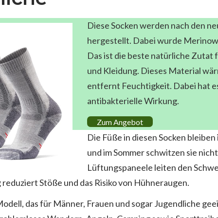
Diese Socken werden nach den ne
hergestellt. Dabei wurde Merinow
Das ist die beste natürliche Zutat
und Kleidung. Dieses Material wä
entfernt Feuchtigkeit. Dabei hat e
antibakterielle Wirkung.
Zum Angebot
Die Füße in diesen Socken bleiben
und im Sommer schwitzen sie nicht
Lüftungspaneele leiten den Schwei
g reduziert Stöße und das Risiko von Hühneraugen.
Modell, das für Männer, Frauen und sogar Jugendliche gee