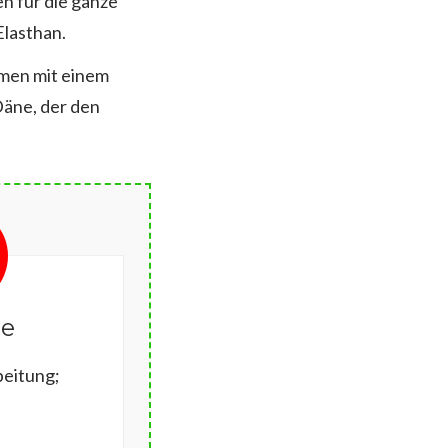
n für die ganze
Elasthan.
mmen mit einem
Däne, der den
le
eitung;