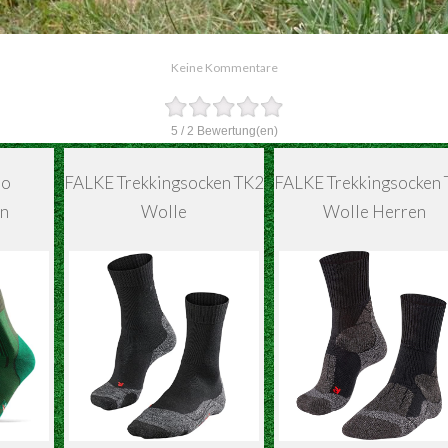
Keine Kommentare
5
/
2
Bewertung(en)
no
FALKE Trekkingsocken TK2
FALKE Trekkingsocken
n
Wolle
Wolle Herren