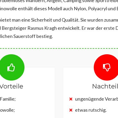
problemloses Wandern, Angeln, Camping sowie Sporttreibe
nowolle enthält dieses Modell auch Nylon, Polyacryl und 
bietet man eine Sicherheit und Qualität. Sie wurden zusa
 Bergsteiger Rasmus Kragh entwickelt. Er war der erste 
lichen Sauerstoff bestieg.
Vorteile
Nachtei
Familie;
ungenügende Verarb
owolle;
etwas rutschig.