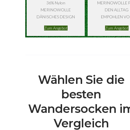
36% Nylon
MERINOWOLLE 
MERINOWOLLE
DEN ALLTAG
DÄNISCHES DESIGN
EMPOHLEN VO
Zum Angebot
Zum Angebot
Wählen Sie die
besten
Wandersocken i
Vergleich