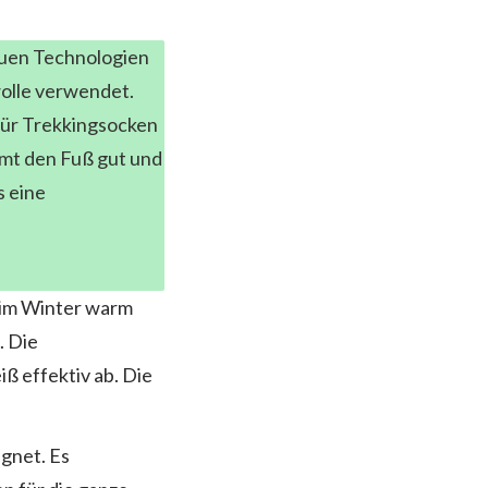
uen Technologien
olle verwendet.
 für Trekkingsocken
rmt den Fuß gut und
s eine
 im Winter warm
. Die
ß effektiv ab. Die
ignet. Es