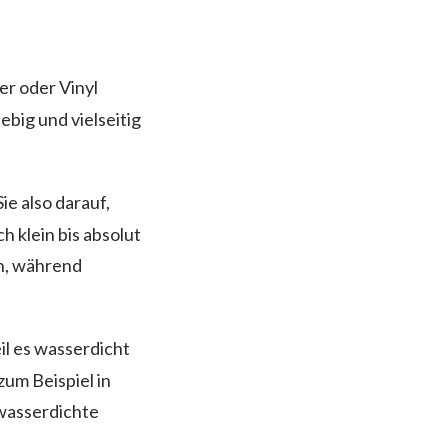
er oder Vinyl
ebig und vielseitig
e also darauf,
 klein bis absolut
rn, während
l es wasserdicht
zum Beispiel in
 wasserdichte