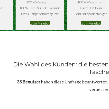
ht
100% Wasserdicht
100% Wasserdicht
PVC
100% Geld Zurück Garantie
Farbe: Hellblau
Extra Lange Schultergurte
Sehr strapazierfähiges
Zum Angebot
Zum Angebot
Die Wahl des Kunden: die beste
Tasch
35 Benutzer
haben diese Umfrage beantwortet. B
verbesser