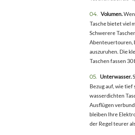
Volumen.
Wenn 
Tasche bietet viel m
Schwerere Taschen 
Abenteuertouren, be
auszuruhen. Die kl
Taschen fassen 30 bi
Unterwasser.
S
Bezug auf, wie tief
wasserdichten Tasc
Ausflügen verbunden
bleiben Ihre Elekt
der Regel teurer a