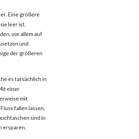
er. Eine größere
ie leer ist.
en, vor allem auf
zusetzen und
inige der größeren
he es tatsächlich in
Mit einer
erweise mit
luss fallen lassen,
auchtaschen sind in
n ersparen.