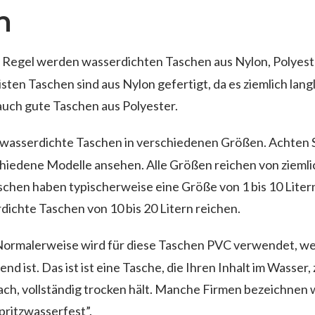
n
 Regel werden wasserdichten Taschen aus Nylon, Polyest
isten Taschen sind aus Nylon gefertigt, da es ziemlich langl
n auch gute Taschen aus Polyester.
 wasserdichte Taschen in verschiedenen Größen. Achten Si
hiedene Modelle ansehen. Alle Größen reichen von ziemlich
aschen haben typischerweise eine Größe von 1 bis 10 Lite
dichte Taschen von 10 bis 20 Litern reichen.
ormalerweise wird für diese Taschen PVC verwendet, wei
d ist. Das ist ist eine Tasche, die Ihren Inhalt im Wasser, 
ach, vollständig trocken hält. Manche Firmen bezeichnen
pritzwasserfest”.