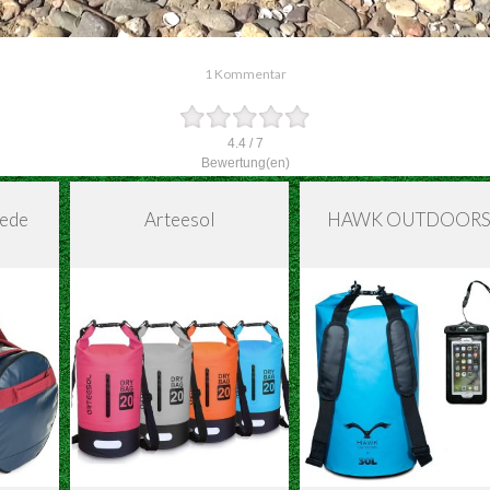
1 Kommentar
4.4
/
7
Bewertung(en)
wede
Arteesol
HAWK OUTDOOR