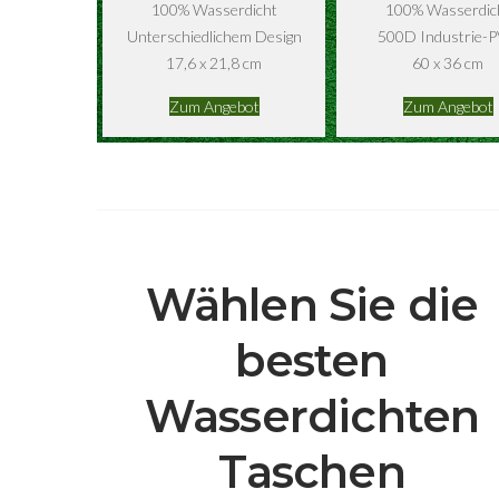
100% Wasserdicht
100% Wasserdic
Unterschiedlichem Design
500D Industrie-
17,6 x 21,8 cm
60 x 36 cm
Zum Angebot
Zum Angebot
Wählen Sie die
besten
Wasserdichten
Taschen