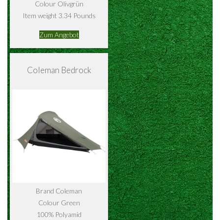
Colour Olivgrün
Item weight 3.34 Pounds
Zum Angebot
Coleman Bedrock
Brand Coleman
Colour Green
100% Polyamid