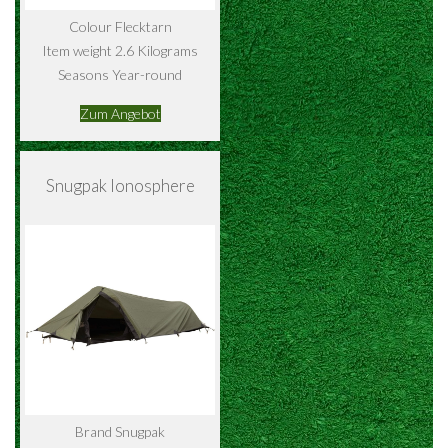
Colour Flecktarn
Item weight 2.6 Kilograms
Seasons Year-round
Zum Angebot
Snugpak Ionosphere
Brand Snugpak