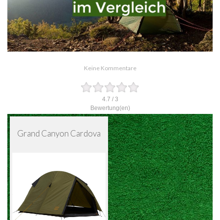
Keine Kommentare
4.7
/
3
Bewertung(en)
Grand Canyon Cardova