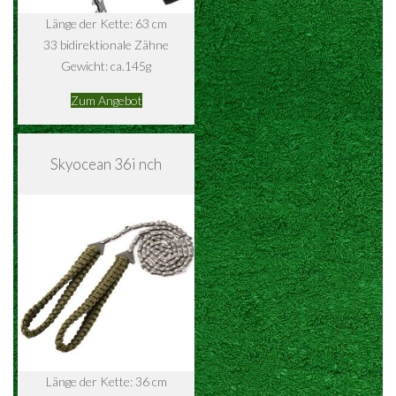
Länge der Kette: 63 cm
33 bidirektionale Zähne
Gewicht: ca.145g
Zum Angebot
Skyocean 36i nch
Länge der Kette: 36 cm