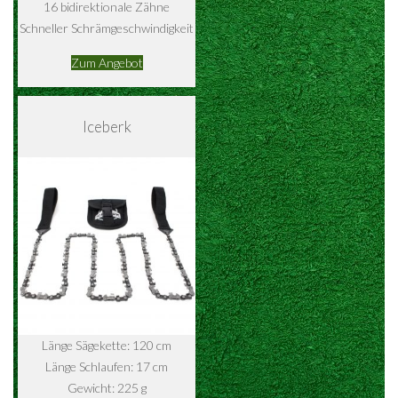
16 bidirektionale Zähne
Schneller Schrämgeschwindigkeit
Zum Angebot
Iceberk
Länge Sägekette: 120 cm
Länge Schlaufen: 17 cm
Gewicht: 225 g