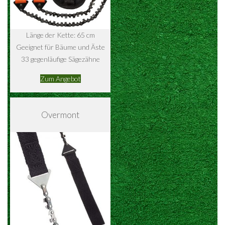
Länge der Kette: 65 cm
Geeignet für Bäume und Äste
33 gegenläufige Sägezähne
Zum Angebot
Overmont